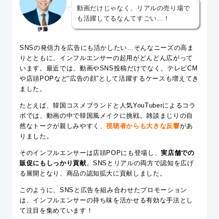
動画だけじゃなく、リアルの売り場で
も活躍してるなんてすごい…！
伊藤
SNSの発信力を広告にも活かしたい…そんなニーズの高ま
りとともに、インフルエンサーの起用がどんどん広がって
います。最近では、動画やSNS投稿だけでなく、テレビCM
や店頭POPなど“広告の顔”として活躍するケースも増えてき
ました。
たとえば、韓国コスメブランドと人気YouTuberによるコラ
ボでは、動画の中で韓国風メイクに挑戦。雑談まじりの自
然なトークが親しみやすく、
視聴者からも大きな反響
があ
りました。
そのインフルエンサーは店頭POPにも登場し、
実店舗での
販促にもしっかり貢献
。SNSとリアルの両方で認知を広げ
る展開となり、商品の認知拡大に貢献しました。
このように、SNSと広告を組み合わせたプロモーション
は、インフルエンサーの持ち味を活かせる有効な手法とし
て注目を集めています！