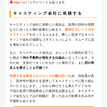
選べない
というデメリットもあります。
キャスティング会社に依頼する
キャスティング会社に依頼した場合は、起用の目的や意図
などに沿った人物の提案から始まり、
適切なタレントのキ
ャスティング
を行ってもらえます。難しい交渉でもキャス
ティング会社の強固なコネクションにより、スムーズに話
を進められるでしょう。
また、キャスティング会社は、タレントとの契約が完了し
た時点で
仲介手数料が発生する仕組み
になっています。そ
のため、交渉がうまくいかなかった場合でも、また
別の有
名人を探すことも可能
です。
交渉できる有名人のジャンルの幅が広い
ため、自由度が高
く、意外性や面白さを追求してキャスティングに取り組ん
でいたりもします。これから伸びそうな新人アイドルや、
子役の起用で類似商品との差別化を図るなど、キャスティ
ング会社ならではの戦略が、思った以上の効果を生み出す
可能性もあります。