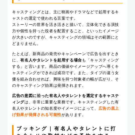
キャスティングとは、主に映画やドラマなどで起用するキ
ャストの選定で使われる言葉です。
ストーリーの世界を活き活きと描いて、立体化できる演技
力や個性を持った役者を配置すること、といったイメージ
が大きいのですが、キャスティングの領域はその範囲にと
どまりません。
たとえば、新商品の発売やキャンペーンで広告を出すとき
に、
有名人やタレントを起用する場合
も「キャスティング
する」と言います。商品の価値やイメージアップへ導くキ
ャスティングができれば成功です。また、タイプの違う女
優を組み合わせれば、興味を持つ対象者の幅が広がり、そ
のキャスティング効果は発揮されます。
広告の意図に沿った有名人やタレントを選定するキャステ
ィング
は、非常に重要な業務です。キャスティングした有
名人やタレントの知名度やイメージによって、
広告の底上
げ効果が発揮される可能性
があります。
ブッキング｜有名人やタレントに打