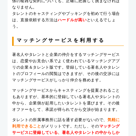
係の複雑な契約についても、正確に把握して挑まなければ
なりません。
タレントのキャスティングやブッキングを初めて行う場合
は、直接依頼する方法は
ハードルが高い
といえるでしょ
う。
マッチングサービスを利用する
著名人やタレントと企業の仲介をするマッチングサービス
は、恋愛やお見合い系でよく使われているマッチングアプ
リの企業＆タレント版です。登録している著名人やタレン
トのプロフィールの閲覧はできますが、その後の交渉には
マッチングサービスがしっかり仲介を務めます。
マッチングサービスからキャスティングを提案されること
もありますが、基本的に登録している著名人やタレントの
中から、企業側が起用したいタレントを選びます。その後
オファーをして、承諾が得られてから交渉が始まります。
タレントの所属事務所に話を通す必要がないので、
気軽に
利用できること
がメリットです。ただし、その
マッチング
サービスに登録している、著名人やタレントの中からしか