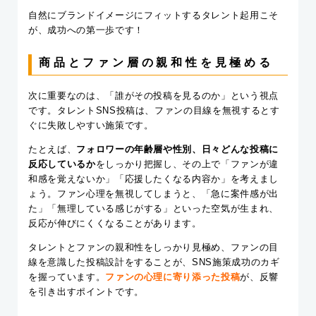
自然にブランドイメージにフィットするタレント起用こそ
が、成功への第一歩です！
商品とファン層の親和性を見極める
次に重要なのは、「誰がその投稿を見るのか」という視点
です。タレントSNS投稿は、ファンの目線を無視するとす
ぐに失敗しやすい施策です。
たとえば、
フォロワーの年齢層や性別、日々どんな投稿に
反応しているか
をしっかり把握し、その上で「ファンが違
和感を覚えないか」「応援したくなる内容か」を考えまし
ょう。ファン心理を無視してしまうと、「急に案件感が出
た」「無理している感じがする」といった空気が生まれ、
反応が伸びにくくなることがあります。
タレントとファンの親和性をしっかり見極め、ファンの目
線を意識した投稿設計をすることが、SNS施策成功のカギ
を握っています。
ファンの心理に寄り添った投稿
が、反響
を引き出すポイントです。