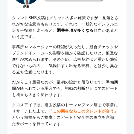
伊藤
タレントSNS投稿はメリットの多い施策ですが、見落とさ
れがちな注意点もあります。それは、一般的なインフルエ
ンサー投稿と比べると、
調整事項が多くなる
傾向があると
いう点です。
事務所やマネージャーの確認が入ったり、競合チェックや
ブランドイメージへの影響を細かく確認したりと、慎重な
進行が求められます。そのため、広告契約ほど重たい施策
ではないものの、「気軽にすぐ出せる投稿」とは少し異な
る立ち位置になります。
だからこそ重要なのが、最初の設計と段取りです。準備期
間が限られている場合でも、初動の判断ひとつでスピード
も成果も大きく変わります。
クロスアイでは、過去投稿のトーンやファン層まで事前に
リサーチした上で、「
この商材ならこのタレントが合う
」
という前提からご提案！スピードと安全性の両立を意識し
たサポートを行っています。