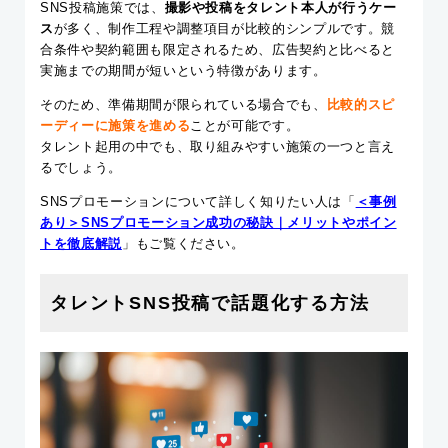
SNS投稿施策では、
撮影や投稿をタレント本人が行うケー
ス
が多く、制作工程や調整項目が比較的シンプルです。競
合条件や契約範囲も限定されるため、広告契約と比べると
実施までの期間が短いという特徴があります。
そのため、準備期間が限られている場合でも、
比較的スピ
ーディーに施策を進める
ことが可能です。
タレント起用の中でも、取り組みやすい施策の一つと言え
るでしょう。
SNSプロモーションについて詳しく知りたい人は「
＜事例
あり＞SNSプロモーション成功の秘訣｜メリットやポイン
トを徹底解説
」もご覧ください。
タレントSNS投稿で話題化する方法