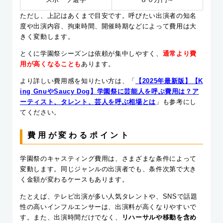
ただし、上記はあくまで目安です。呼びたい出演者の知名
度や出演内容、拘束時間、開催時期などによって費用は大
きく変動します。
とくに学園祭シーズンは依頼が集中しやすく、
通常より費
用が高くなることも
あります。
より詳しい費用感を知りたい方は、「
【2025年最新版】【K
ing GnuやSaucy Dog】学園祭に芸能人を呼ぶ費用は？ア
ーティスト、タレント、芸人を呼ぶ相場とは
」も参考にし
てください。
費用が変わるポイント
学園祭のキャスティング費用は、さまざまな条件によって
変動します。同じジャンルの出演者でも、条件次第で大き
く金額が変わるケースもあります。
たとえば、テレビ出演が多い人気タレントや、SNSで話題
性の高いインフルエンサーは、出演料が高くなりやすいで
す。また、出演時間だけでなく、
リハーサルや移動を含め