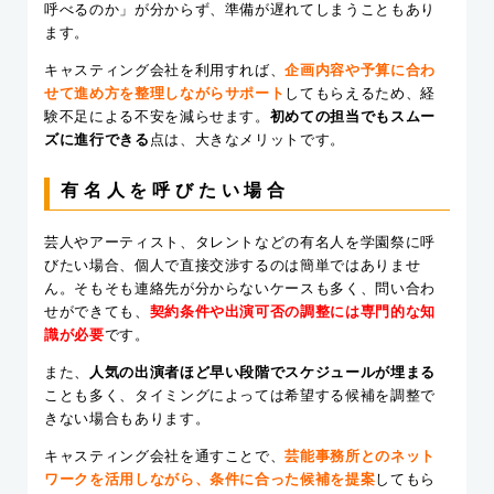
呼べるのか」が分からず、準備が遅れてしまうこともあり
ます。
キャスティング会社を利用すれば、
企画内容や予算に合わ
せて進め方を整理しながらサポート
してもらえるため、経
験不足による不安を減らせます。
初めての担当でもスムー
ズに進行できる
点は、大きなメリットです。
有名人を呼びたい場合
芸人やアーティスト、タレントなどの有名人を学園祭に呼
びたい場合、個人で直接交渉するのは簡単ではありませ
ん。そもそも連絡先が分からないケースも多く、問い合わ
せができても、
契約条件や出演可否の調整には専門的な知
識が必要
です。
また、
人気の出演者ほど早い段階でスケジュールが埋まる
ことも多く、タイミングによっては希望する候補を調整で
きない場合もあります。
キャスティング会社を通すことで、
芸能事務所とのネット
ワークを活用しながら、条件に合った候補を提案
してもら