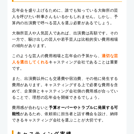
忘年会を盛り上げるために、誰でも知っている大御所の芸
人を呼びたい幹事さんもいるかもしれません。しかし、予
算内の出演費で呼べる芸人を選ぶ必要があるでしょう。
大御所芸人や人気芸人であれば、出演費は高額です。その
一方で、駆け出しの芸人や若手芸人は比較的安い費用相場
の傾向があります。
このような芸人の費用相場と忘年会の予算から、
適切な芸
人を選出してくれる
キャスティング会社であることは重要
です。
また、出演費以外にも交通費や宿泊費、その他に発生する
費用があります。キャスティングする上で必要な費用を含
めて、企業側とキャスティング会社側の費用感が合ってい
ることで、理想の忘年会を開催できるでしょう。
費用感が合わないと
予算オーバーやトラブルに発展する可
能性
があるため、依頼前に担当者と話す機会を設け、納得
できるキャスティング会社を選ぶことが大切です。
キャスティング実績