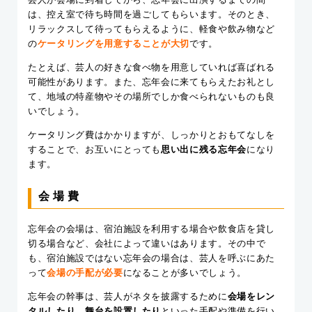
は、控え室で待ち時間を過ごしてもらいます。そのとき、
リラックスして待ってもらえるように、軽食や飲み物など
の
ケータリングを用意することが大切
です。
たとえば、芸人の好きな食べ物を用意していれば喜ばれる
可能性があります。また、忘年会に来てもらえたお礼とし
て、地域の特産物やその場所でしか食べられないものも良
いでしょう。
ケータリング費はかかりますが、しっかりとおもてなしを
することで、お互いにとっても
思い出に残る忘年会
になり
ます。
会場費
忘年会の会場は、宿泊施設を利用する場合や飲食店を貸し
切る場合など、会社によって違いはあります。その中で
も、宿泊施設ではない忘年会の場合は、芸人を呼ぶにあた
って
会場の手配が必要
になることが多いでしょう。
忘年会の幹事は、芸人がネタを披露するために
会場をレン
タルしたり、舞台を設置したり
といった手配や準備を行い