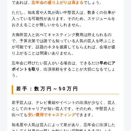
であれば、
忘年会の盛り上がりは高まる
でしょう。
ただし、知名度や人気が高い中堅芸人は、数多くの仕事が
入っている可能性があります。そのため、スケジュールを
おさえることが難しいかもしれません。
大御所芸人と比べてキャスティング費用は抑えられるの
で、予算次第では誰でも知っている人気の芸人を呼ぶこと
が可能です。話題のネタを披露してもらえれば、会場が盛
り上がることは間違いありません。
忘年会に呼びたい芸人がいる場合は、できるだけ
早めにア
ポイントを取り
、出演依頼をすることが大切になるでしょ
う。
若手：数万円～50万円
若手芸人は、テレビ番組やイベントの出演が少なく、芸人
としてのキャリアが短い芸人です。そのため、中堅芸人と
比べても
安い費用でキャスティング
できます。
知名度や人気は芸人によって差があり、忘年会に出演した
としても社員の一部しか知らない可能性もあるでしょう。