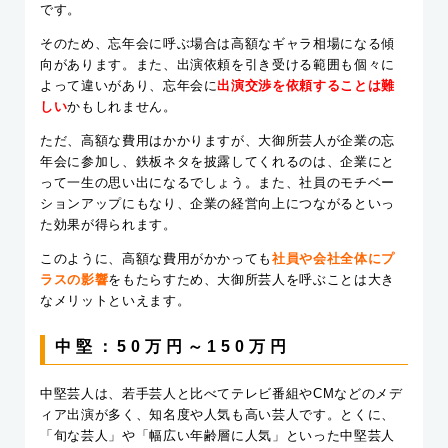
です。
そのため、忘年会に呼ぶ場合は高額なギャラ相場になる傾
向があります。また、出演依頼を引き受ける範囲も個々に
よって違いがあり、忘年会に
出演交渉を依頼することは難
しい
かもしれません。
ただ、高額な費用はかかりますが、大御所芸人が企業の忘
年会に参加し、鉄板ネタを披露してくれるのは、企業にと
って一生の思い出になるでしょう。また、社員のモチベー
ションアップにもなり、企業の経営向上につながるといっ
た効果が得られます。
このように、高額な費用がかかっても
社員や会社全体にプ
ラスの影響
をもたらすため、大御所芸人を呼ぶことは大き
なメリットといえます。
中堅：50万円～150万円
中堅芸人は、若手芸人と比べてテレビ番組やCMなどのメデ
ィア出演が多く、知名度や人気も高い芸人です。とくに、
「旬な芸人」や「幅広い年齢層に人気」といった中堅芸人