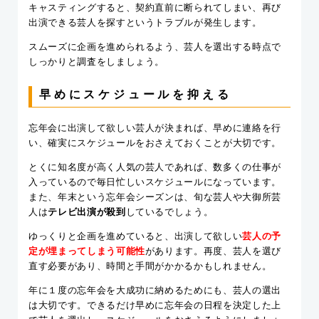
キャスティングすると、契約直前に断られてしまい、再び
出演できる芸人を探すというトラブルが発生します。
スムーズに企画を進められるよう、芸人を選出する時点で
しっかりと調査をしましょう。
早めにスケジュールを抑える
忘年会に出演して欲しい芸人が決まれば、早めに連絡を行
い、確実にスケジュールをおさえておくことが大切です。
とくに知名度が高く人気の芸人であれば、数多くの仕事が
入っているので毎日忙しいスケジュールになっています。
また、年末という忘年会シーズンは、旬な芸人や大御所芸
人は
テレビ出演が殺到
しているでしょう。
ゆっくりと企画を進めていると、出演して欲しい
芸人の予
定が埋まってしまう可能性
があります。再度、芸人を選び
直す必要があり、時間と手間がかかるかもしれません。
年に１度の忘年会を大成功に納めるためにも、芸人の選出
は大切です。できるだけ早めに忘年会の日程を決定した上