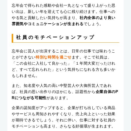
忘年会で得られた感動や会社一丸となって盛り上がった思
い出は、新しい年を迎えても心に残り続けます。仕事への
やる気と貢献したい気持ちが高まり、
社内全体のより良い
雰囲気やコミュニケーションが生まれる
でしょう。
社員のモチベーションアップ
忘年会に芸人が出演することは、日常の仕事では味わうこ
とができない
特別な時間を過ごせ
ます。そこで社員は、
「この会社に入社して良かった」「１年間大変だったけれ
ど、すべて忘れられた」という気持ちになれる方も多いか
もしれません。
また、知名度や人気の高い中堅芸人や大御所芸人であれ
ば、社員の思い出作りのほかにも、話題性から
企業自体のP
Rにつながる可能性
があります。
企業の認知度がアップすると、企業が打ち出している商品
やサービスも周知されやすくなり、売上向上といった効果
が期待できるでしょう。それに伴い、仕事に対する社員の
モチベーションも高まり、さらなる好循環が生まれます。