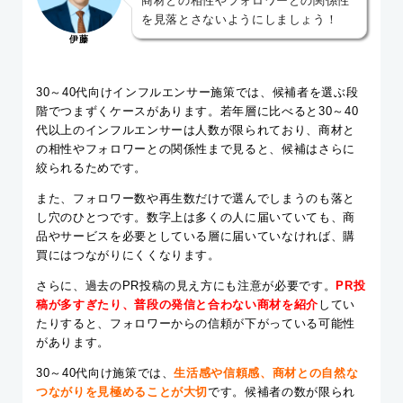
商材との相性やフォロワーとの関係性
を見落とさないようにしましょう！
伊藤
30～40代向けインフルエンサー施策では、候補者を選ぶ段
階でつまずくケースがあります。若年層に比べると30～40
代以上のインフルエンサーは人数が限られており、商材と
の相性やフォロワーとの関係性まで見ると、候補はさらに
絞られるためです。
また、フォロワー数や再生数だけで選んでしまうのも落と
し穴のひとつです。数字上は多くの人に届いていても、商
品やサービスを必要としている層に届いていなければ、購
買にはつながりにくくなります。
さらに、過去のPR投稿の見え方にも注意が必要です。
PR投
稿が多すぎたり、普段の発信と合わない商材を紹介
してい
たりすると、フォロワーからの信頼が下がっている可能性
があります。
30～40代向け施策では、
生活感や信頼感、商材との自然な
つながりを見極めることが大切
です。候補者の数が限られ