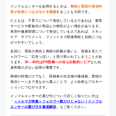
インフルエンサーを起用するときは、
商材と普段の発信内
容が自然につながるかを確認
することも大切です。
たとえば、子育てについて発信している人であれば、教育
サービスや家族向け商品との相性がよい場合があります。
美容や健康習慣について発信している人であれば、スキン
ケア、サプリメント、フィットネス関連商材と自然につな
がりやすいでしょう。
反対に、普段の発信と商材の距離が遠いと、投稿を見たフ
ォロワーに「広告っぽい」と受け取られてしまうことがあ
ります。
30～40代はPR投稿への目も比較的シビア
なため、
違和感の少ない起用が重要です。
商材の特徴だけでなく、投稿者の生活感や価値観、普段の
発信トーンまで見ながら選ぶことで、より自然なプロモー
ションにつながります。
インフルエンサーの選び方について詳しく知りたい方は
「
＜メルマガ特集＞フォロワー数だけじゃない！インフル
エンサーの選び方を徹底解説
」もご覧ください。