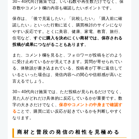
30～40代向け施策では、いいね数や再生数だけでなく、保
存数やコメント欄の内容も確認したいポイントです。
保存は、「後で見返したい」「比較したい」「購入前に確
認したい」といった行動に近く、購買検討のサインになり
やすい反応です。とくに美容、健康、家電、教育、旅行、
住宅など、
すぐに購入を決めにくい商材では、保存される
投稿が成果につながることもあります
。
また、コメント欄を見ると、フォロワーが投稿をどのよう
に受け止めているかが見えてきます。質問が寄せられてい
る、体験談が書き込まれている、投稿者が丁寧に返信して
いるといった場合は、発信内容への関心や信頼感が高いと
言えるでしょう。
30～40代向け施策では、ただ投稿が見られるだけでなく、
見た人がどれだけ具体的に反応しているかが重要です。数
字の大きさだけでなく、
保存やコメントの中身まで確認す
る
ことで、購買に近い反応が起きているかを判断しやすく
なります。
商材と普段の発信の相性を見極める