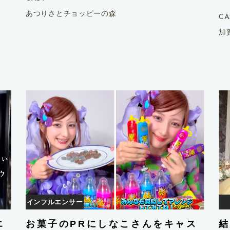
あつりさとチョッピーの森
CA
加
インフルエンサー
YouTuber
エ
お菓子のPRにしなこさんをキャス
結