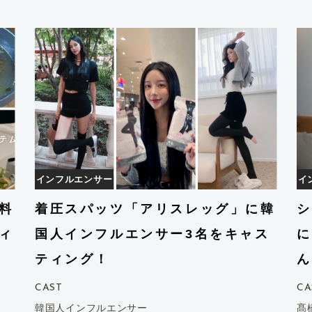
インフルエンサー
イ
料
着圧スパッツ「アリスレッグ」に韓
シ
ィ
国人インフルエンサー3名をキャス
に
ティング！
ん
CAST
CA
韓国人インフルエンサー
髙