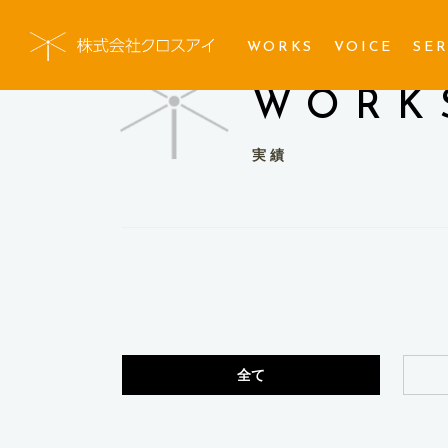
WORKS
VOICE
SER
WORK
実績
全て