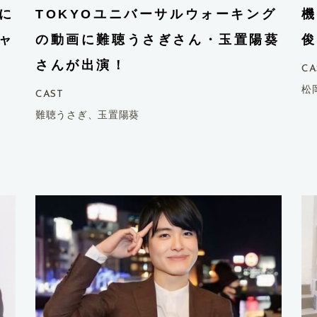
策に
TOKYOユニバーサルウォーキング
機
ャ
の動画に難聴うさぎさん・玉置陽葵
俊
さんが出演！
CA
松
CAST
難聴うさぎ、玉置陽葵