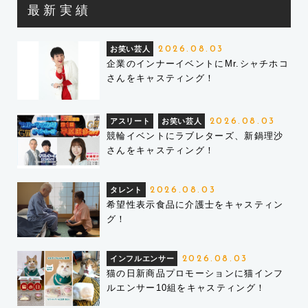
最新実績
お笑い芸人
2026.08.03
企業のインナーイベントにMr.シャチホコ
さんをキャスティング！
アスリート
お笑い芸人
2026.08.03
競輪イベントにラブレターズ、新鍋理沙
さんをキャスティング！
タレント
2026.08.03
希望性表示食品に介護士をキャスティン
グ！
インフルエンサー
2026.08.03
猫の日新商品プロモーションに猫インフ
ルエンサー10組をキャスティング！