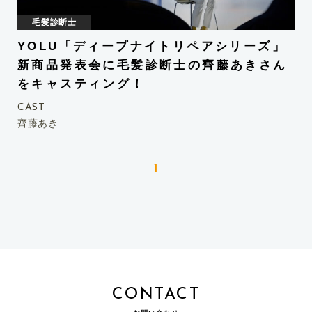
毛髪診断士
専門家
YOLU「ディープナイトリペアシリーズ」
新商品発表会に毛髪診断士の齊藤あきさん
をキャスティング！
CAST
齊藤あき
1
CONTACT