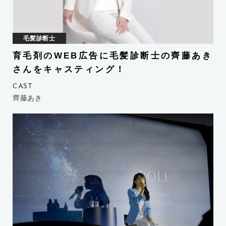
毛髪診断士
専門家
育毛剤のWEB広告に毛髪診断士の齊藤あき
さんをキャスティング！
CAST
齊藤あき