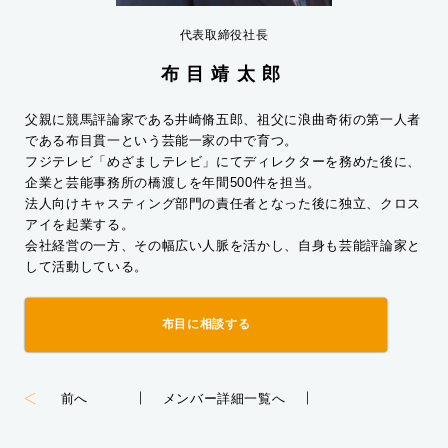
代表取締役社長
布目靖太郎
父親に競馬評論家である井崎脩五郎、祖父に浪曲奇術の第一人者
である布目貫一という芸能一家の中で育つ。
フジテレビ「めざましテレビ」にてディレクターを務めた後に、
企業と芸能事務所の橋渡しを年間500件を担当。
法人向けキャスティング部門の責任者となった後に独立、クロス
アイを起業する。
会社経営の一方、その幅広い人脈を活かし、自身も芸能評論家と
して活動している。
布目に相談する
前へ
メンバー詳細一覧へ