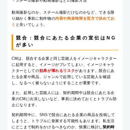
・スチール撮影や動画撮影などの撮影方法
動画撮影なのか、スチール撮影だけなのかなど、できる限
り細かく事前に制作物の
内容や拘束時間を双方で決めてお
く
と良いでしょう。
競合：競合にあたる企業の宣伝はNG
が多い
CMは、競合する企業と同じ芸能人をイメージキャラクター
に起用すると、イメージがブレてしまい、イメージキャラ
クターとしての
効果が薄れるリスク
があります。競合にあ
たる企業や商品、ジャンルで起用している芸能人を確認
し、なるべく被らないようにすることが重要です。
また、起用した芸能人には、契約期間中は競合にあたる企
業のCMに出演しないなど、事前に決めておくとトラブル防
止になります。
契約期間中に、SNSで競合にあたる企業の商品を投稿して
しまうと、トラブルに発展する可能性もあります。私生活
にどこまで制約をかけるべきなのか、慎重に検討し
契約時