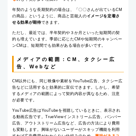
年契のような長期契約の場合は、「〇〇さんが出ているCM
の商品」というように、商品と芸能人の
イメージを定着さ
せる効果が期待
できます。
ただし、最近では、半年契約や３か月といった短期間の契
約も増えています。季節に応じたCMや短期間のキャンペー
ンCMは、短期間でも効果がある場合が多いです。
メディアの範囲：CM、タクシー広
告、Webなど
CM以外にも、同じ映像や素材をYouTube広告、タクシー広
告などに活用すると効果的に宣伝できます。しかし、希望
する
メディアの範囲によって契約内容が異なる
ため、注意
が必要です。
YouTube広告はYouTubeを視聴しているときに、表示され
る動画広告です。TrueViewインストリーム広告、バンバー
広告、アウトストリーム広告など、広告の方法により費用
も変動します。興味がないユーザーがスキップ機能を利用
すれば広告費用がかからない仕組みのため、
興味があるユ