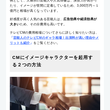
例として、大御所の芸能人や人気俳優は、演技力が高かっ
たり、イメージが世間に定着しているため、3,000万円～１
億円と相場が高くなっています。
好感度が高く人気のある芸能人は、
広告効果や経済効果が
大きい
ため、その分費用も高いです。
テレビCMの費用相場についてさらに詳しく知りたい方は、
「
芸能人のテレビCMのギャラ相場！出演料が高い理由やメ
リットも紹介
」
をご覧ください。
CMにイメージキャラクターを起用す
る２つの方法