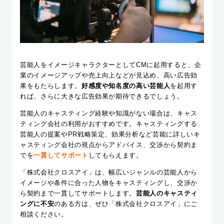
芸能人をイメージキャラクターとしてCMに起用すると、企
業のイメージアップや売上向上などが見込め、高い広告効
果をもたらします。
好感度や知名度の高い芸能人
を起用す
れば、さらに大きな広告効果が期待できるでしょう。
芸能人のキャスティング経験や知識がない場合は、キャス
ティング会社の利用がおすすめです。キャスティングする
芸能人の提案やPR戦略策定、効果分析など芸能に詳しいキ
ャスティング会社の視点からアドバイス、交渉から契約ま
でを
一貫してサポート
してもらえます。
「株式会社クロスアイ」は、幅広いジャンルの芸能人から
イメージや条件に合った人物をキャスティングし、交渉か
ら契約まで一貫してサポートします。
芸能人のキャスティ
ングに不安
のある方は、ぜひ「株式会社クロスアイ」にご
相談ください。