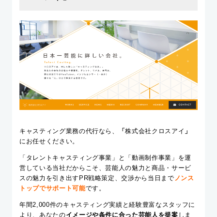
キャスティング業務の代行なら、
「
株式会社クロスアイ
」
にお任せください。
「タレントキャスティング事業」と「動画制作事業」を運
営している当社だからこそ、芸能人の魅力と商品・サービ
スの魅力を引き出すPR戦略策定、交渉から当日まで
ノンス
トップでサポート
可能
です。
年間2,000件のキャスティング実績と経験豊富なスタッフに
より、あなたの
イメージや条件に合った芸能人を提案
しま