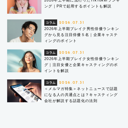
2026年上半期に流行ったTikTokerランキ
ング｜PRで起用するポイントも解説
コラム
2026.07.31
2026年上半期ブレイク男性俳優ランキン
グから見る注目俳優５名｜企業キャステ
ィングのポイント
コラム
2026.07.31
2026年上半期ブレイク女性俳優ランキン
グ｜注目女優と企業キャスティングのポ
イントを解説
コラム
2026.07.31
＜メルマガ特集＞ネットニュースで話題
になる人の共通点とは？キャスティング
会社が解説する話題化の法則