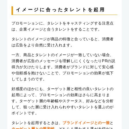
イメージに合ったタレントを起用
プロモーションに、タレントをキャスティングする注意点
は、企業イメージと合うタレントをすることです。
タレントのイメージが商品の特徴と合っていると、消費者
は広告をより自然に受け入れます。
一方、商品とタレントのイメージが一致していない場合、
消費者が広告のメッセージを理解しにくくなったりPRの説
得力が欠けたりします。消費者がブランドに対して安心感
や信頼感を抱けないことで、プロモーションの効果が低下
してしまうのです。
好感度のほかにも、ターゲット層と相性の良いタレントの
起用によって、プロモーションの効果はさらに高まりま
す。ターゲット層の年齢幅やステータス、好みなどを分析
して、狙った層に受け入れられやすいタレントを選ぶのが
ポイントです。
タレントを起用するときは、
ブランドイメージとの一致
と
ターゲット層との親和性
、どちらも満たす人選が大切だと