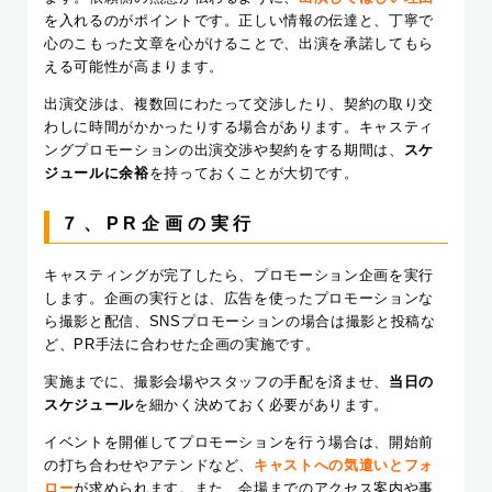
を入れるのがポイントです。正しい情報の伝達と、丁寧で
心のこもった文章を心がけることで、出演を承諾してもら
える可能性が高まります。
出演交渉は、複数回にわたって交渉したり、契約の取り交
わしに時間がかかったりする場合があります。キャスティ
ングプロモーションの出演交渉や契約をする期間は、
スケ
ジュールに余裕
を持っておくことが大切です。
７、PR企画の実行
キャスティングが完了したら、プロモーション企画を実行
します。企画の実行とは、広告を使ったプロモーションな
ら撮影と配信、SNSプロモーションの場合は撮影と投稿な
ど、PR手法に合わせた企画の実施です。
実施までに、撮影会場やスタッフの手配を済ませ、
当日の
スケジュール
を細かく決めておく必要があります。
イベントを開催してプロモーションを行う場合は、開始前
の打ち合わせやアテンドなど、
キャストへの気遣いとフォ
ロー
が求められます。また、会場までのアクセス案内や事